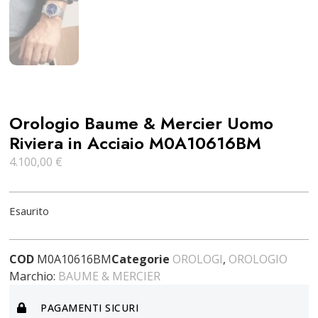
Orologio Baume & Mercier Uomo
Riviera in Acciaio M0A10616BM
4.100,00
€
Esaurito
COD
M0A10616BM
Categorie
OROLOGI
,
OROLOGIO
Marchio:
BAUME & MERCIER
PAGAMENTI SICURI