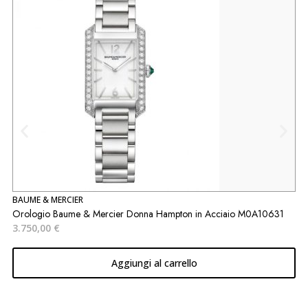
BAUME & MERCIER
B
Orologio Baume & Mercier Donna Hampton in Acciaio M0A10631
O
3.750,00
€
1
Aggiungi al carrello