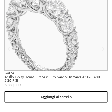
GOLAY
S
Anello Golay Donna Grace in Oro bianco Diamante ABTRE1480
A
2.36 F SI
1
6.880,00
€
Aggiungi al carrello