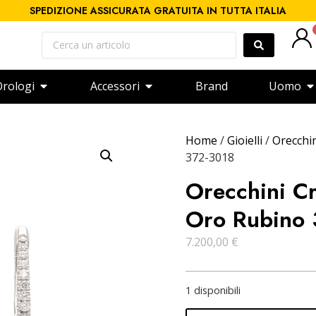
SPEDIZIONE ASSICURATA GRATUITA IN TUTTA ITALIA
rologi
Accessori
Brand
Uomo
Home
/
Gioielli
/
Orecchi
372-3018
Orecchini Cr
Oro Rubino
7.200,00
€
1 disponibili