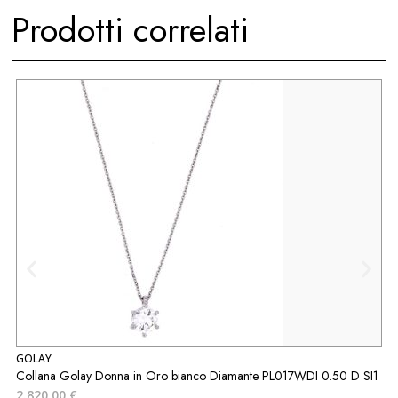
Prodotti correlati
GOLAY
G
Collana Golay Donna in Oro bianco Diamante PL017WDI 0.50 D SI1
C
2.820,00
€
3