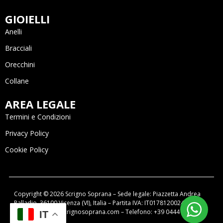
GIOIELLI
Anelli
Bracciali
Orecchini
Collane
AREA LEGALE
Termini e Condizioni
Privacy Policy
Cookie Policy
Copyright © 2026 Scrigno Soprana – Sede legale: Piazzetta Andrea
Palladio, 36100 Vicenza (VI), Italia – Partita IVA: IT01781200249 –
email: negozio@scrignosoprana.com – Telefono: +39 0444 320788
IT
Powered by OIR