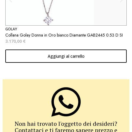
GOLAY
G
Collana Golay Donna in Oro bianco Diamante GAB2445 0.53 D SI
A
3.170,00
€
2
Aggiungi al carrello
Non hai trovato l'oggetto dei desideri?
Contattaci e ti faremo sapere prezzo e