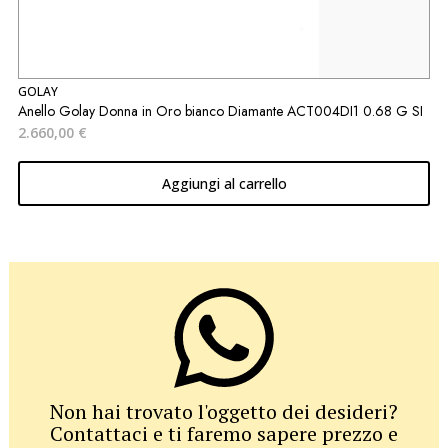
GOLAY
P
Anello Golay Donna in Oro bianco Diamante ACT004DI1 0.68 G SI
O
2.660,00
€
2
Aggiungi al carrello
Non hai trovato l'oggetto dei desideri?
Contattaci e ti faremo sapere prezzo e