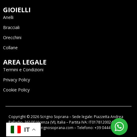
GIOIELLI
Anelli
Bracciali
Orecchini
Collane
AREA LEGALE
Termini e Condizioni
Privacy Policy
Cookie Policy
Copyright © 2026 Scrigno Soprana – Sede legale: Piazzetta Andrea
Palladio, 36100 Vicenza (VI), Italia – Partita IVA: IT01781200249 –
email: negozio@scrignosoprana.com – Telefono: +39 0444 320788
IT
Powered by OIR