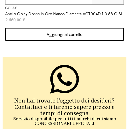
GOLAY
S
Anello Golay Donna in Oro bianco Diamante ACT004DI1 0.68 G SI
C
2.660,00
€
1
Aggiungi al carrello
Non hai trovato l'oggetto dei desideri?
Contattaci e ti faremo sapere prezzo e
tempi di consegna
Servizio disponibile per tutti i marchi di cui siamo
CONCESSIONARI UFFICIALI