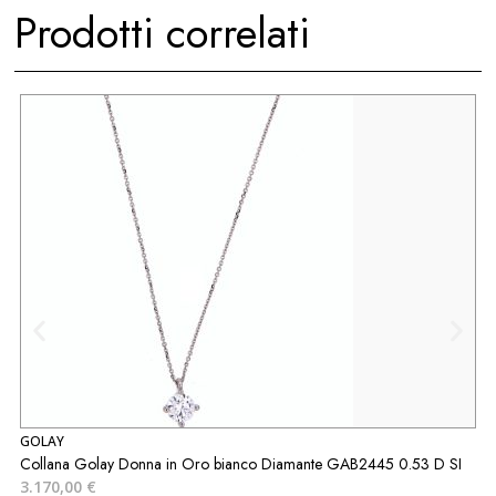
Prodotti correlati
GOLAY
S
Collana Golay Donna in Oro bianco Diamante GAB2445 0.53 D SI
A
3.170,00
€
8