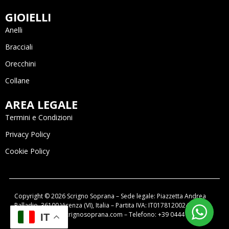
GIOIELLI
Anelli
Bracciali
Orecchini
Collane
AREA LEGALE
Termini e Condizioni
Privacy Policy
Cookie Policy
Copyright © 2026 Scrigno Soprana – Sede legale: Piazzetta Andrea
Palladio, 36100 Vicenza (VI), Italia – Partita IVA: IT01781200249 –
email: negozio@scrignosoprana.com – Telefono: +39 0444 320788
IT
Powered by OIR