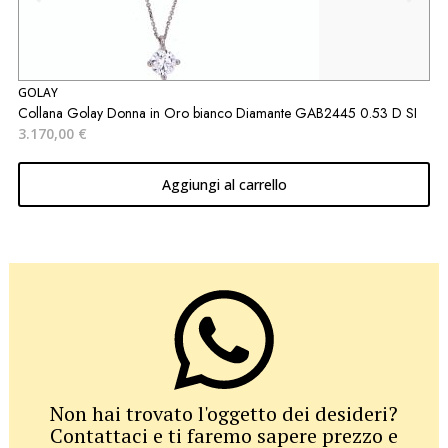
GOLAY
P
Collana Golay Donna in Oro bianco Diamante GAB2445 0.53 D SI
A
3.170,00
€
3
Aggiungi al carrello
Non hai trovato l'oggetto dei desideri?
Contattaci e ti faremo sapere prezzo e