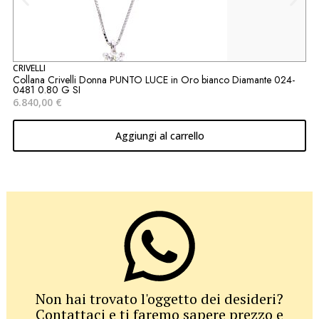
CRIVELLI
G
Collana Crivelli Donna PUNTO LUCE in Oro bianco Diamante 024-
A
0481 0.80 G SI
7
6.840,00
€
Aggiungi al carrello
Non hai trovato l'oggetto dei desideri?
Contattaci e ti faremo sapere prezzo e