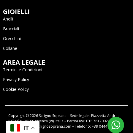
GIOIELLI
Anelli
Bracciali
Orecchini
Collane
AREA LEGALE
Termini e Condizioni
Privacy Policy
Cookie Policy
Copyright © 2026 Scrigno Soprana – Sede legale: Piazzetta Andrea
Palladio, 36100 Vicenza (VI), Italia – Partita IVA: IT01781200249 –
email: negozio@scrignosoprana.com – Telefono: +39 0444 320788
IT
Powered by OIR