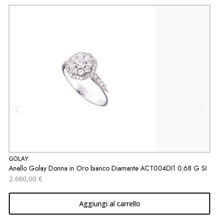
P
GOLAY
A
Anello Golay Donna in Oro bianco Diamante ACT004DI1 0.68 G SI
W
2.660,00
€
1
Aggiungi al carrello