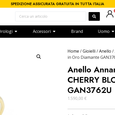
SPEDIZIONE ASSICURATA GRATUITA IN TUTTA ITALIA
rologi
Accessori
Brand
Uomo
Home
/
Gioielli
/
Anello
/
in Oro Diamante GAN37
Anello Anna
CHERRY BLO
GAN3762U
1.590,00
€