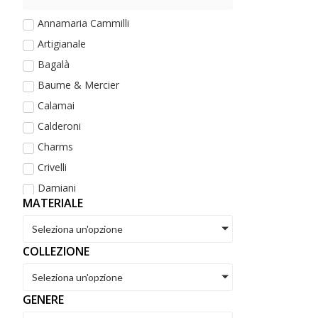
Annamaria Cammilli
Artigianale
Bagalà
Baume & Mercier
Calamai
Calderoni
Charms
Crivelli
Damiani
MATERIALE
De Maria
Dezulian Gioielli
Seleziona un'opzione
Dodo
COLLEZIONE
Eberhard
Seleziona un'opzione
Fope
GENERE
Golay