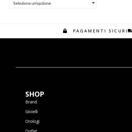
Seleziona un'opzione
Hirsch
Junghans
Lj Roma 1962
PAGAMENTI SICURI
Loving Palladio
Marco Bicego
MeisterSinger
Misis
MONILE
Montegrappa
Nuovegioie
Pesavento
SHOP
Salvini
Brand
Serafino Consoli
Gioielli
Soprana
Orologi
Tibaldi
Outlet