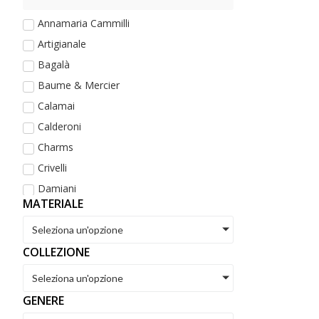
Annamaria Cammilli
Artigianale
Bagalà
Baume & Mercier
Calamai
Calderoni
Charms
Crivelli
Damiani
MATERIALE
De Maria
Dezulian Gioielli
Seleziona un'opzione
Dodo
COLLEZIONE
Eberhard
Seleziona un'opzione
Fope
GENERE
Golay