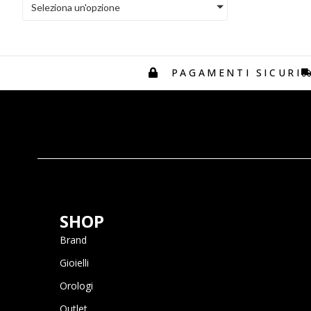
Seleziona un'opzione
Hirsch
Junghans
Lj Roma 1962
PAGAMENTI SICURI
Loving Palladio
Marco Bicego
MeisterSinger
Misis
MONILE
Montegrappa
Nuovegioie
Pesavento
SHOP
Salvini
Brand
Serafino Consoli
Gioielli
Soprana
Orologi
Tibaldi
Outlet