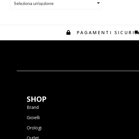
Seleziona un'opzione
Hirsch
Junghans
Lj Roma 1962
PAGAMENTI SICURI
Loving Palladio
Marco Bicego
MeisterSinger
Misis
MONILE
Montegrappa
Nuovegioie
Pesavento
SHOP
Salvini
Brand
Serafino Consoli
Gioielli
Soprana
Orologi
Tibaldi
Outlet