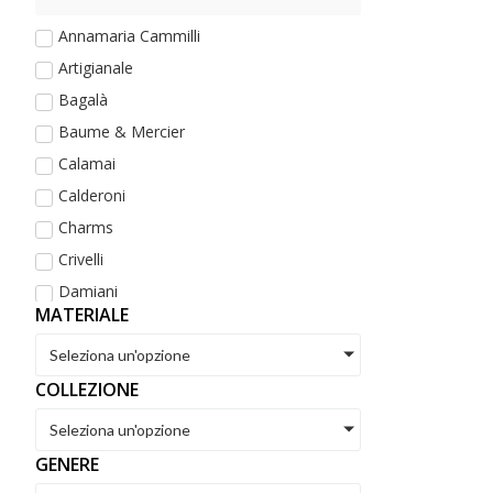
Annamaria Cammilli
Artigianale
Bagalà
Baume & Mercier
Calamai
Calderoni
Charms
Crivelli
Damiani
MATERIALE
De Maria
Dezulian Gioielli
Seleziona un'opzione
Dodo
COLLEZIONE
Eberhard
Seleziona un'opzione
Fope
GENERE
Golay