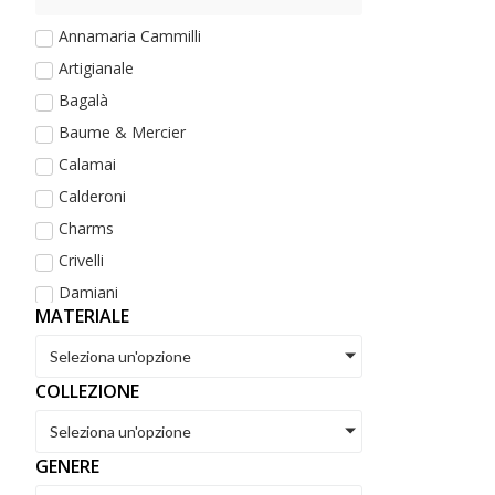
Annamaria Cammilli
Artigianale
Bagalà
Baume & Mercier
Calamai
Calderoni
Charms
Crivelli
Damiani
MATERIALE
De Maria
Dezulian Gioielli
Seleziona un'opzione
Dodo
COLLEZIONE
Eberhard
Seleziona un'opzione
Fope
GENERE
Golay