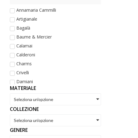
Annamaria Cammilli
Artigianale
Bagalà
Baume & Mercier
Calamai
Calderoni
Charms
Crivelli
Damiani
MATERIALE
De Maria
Dezulian Gioielli
Seleziona un'opzione
Dodo
COLLEZIONE
Eberhard
Seleziona un'opzione
Fope
GENERE
Golay