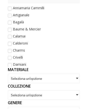
Annamaria Cammilli
Artigianale
Bagalà
Baume & Mercier
Calamai
Calderoni
Charms
Crivelli
Damiani
MATERIALE
De Maria
Dezulian Gioielli
Seleziona un'opzione
Dodo
COLLEZIONE
Eberhard
Seleziona un'opzione
Fope
GENERE
Golay